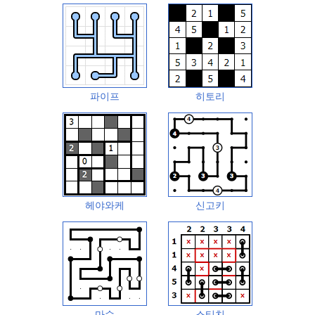
파이프
히토리
헤야와케
신고키
마슈
스티치