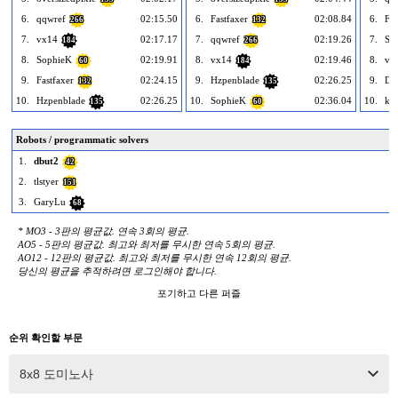
6.
qqwref
02:15.50
6.
Fastfaxer
02:08.84
6.
Fas
266
132
7.
vx14
02:17.17
7.
qqwref
02:19.26
7.
So
184
266
8.
SophieK
02:19.91
8.
vx14
02:19.46
8.
vx
60
184
9.
Fastfaxer
02:24.15
9.
Hzpenblade
02:26.25
9.
Do
132
135
10.
Hzpenblade
02:26.25
10.
SophieK
02:36.04
10.
ky
135
60
Robots / programmatic solvers
1.
dbut2
42
2.
tlstyer
151
3.
GaryLu
68
* MO3 - 3판의 평균값. 연속 3회의 평균.
AO5 - 5판의 평균값. 최고와 최저를 무시한 연속 5회의 평균.
AO12 - 12판의 평균값. 최고와 최저를 무시한 연속 12회의 평균.
당신의 평균을 추적하려면 로그인해야 합니다.
포기하고 다른 퍼즐
순위 확인할 부문