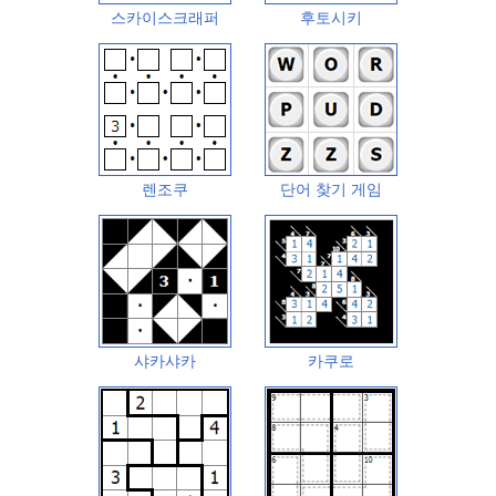
스카이스크래퍼
후토시키
렌조쿠
단어 찾기 게임
샤카샤카
카쿠로