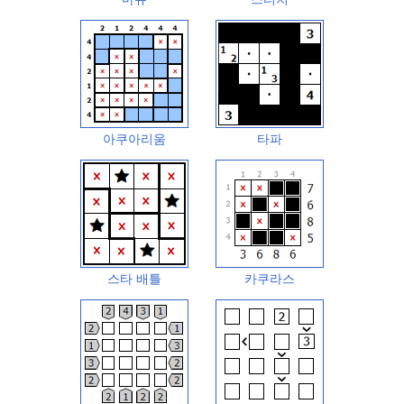
아쿠아리움
타파
스타 배틀
카쿠라스