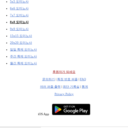
5x5 도미노사
6x6 도미노사
7x7 도미노사
8x8 도미노사
9x9 도미노사
15x15 도미노사
20x20 도미노사
일일 특제 도미노사
주간 특제 도미노사
월간 특제 도미노사
후원자가 되세요
문의하기
|
특정 번호 퍼즐
|
FAQ
여러 퍼즐 출력
|
최단 기록실
|
통계
Privacy Policy
iOS App