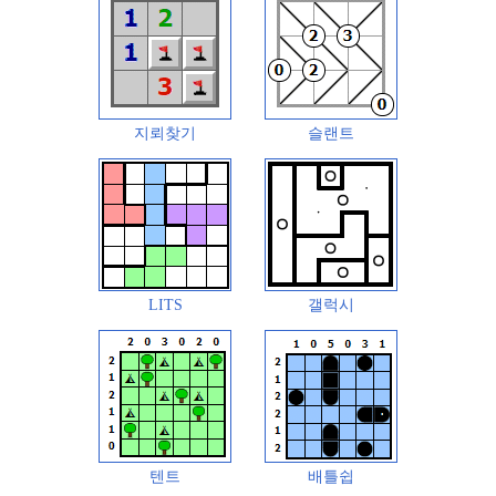
지뢰찾기
슬랜트
LITS
갤럭시
텐트
배틀쉽